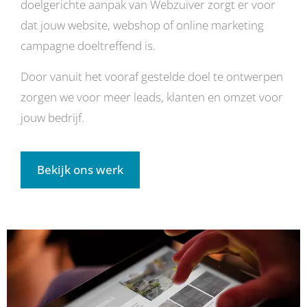
doelgerichte aanpak van Webzuiver zorgt er voor
dat jouw website, webshop of online marketing
campagne doeltreffend is.
Door vanuit het vooraf gestelde doel te ontwerpen
zorgen we voor meer leads, klanten en omzet voor
jouw bedrijf.
Bekijk ons werk