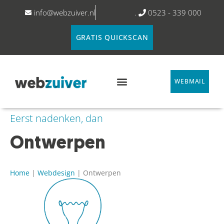
info@webzuiver.nl
.
0523 - 339 000
GRATIS QUICKSCAN
WEBMAIL
Eerst nadenken, dan
Ontwerpen
Home
|
Webdesign
|
Ontwerpen