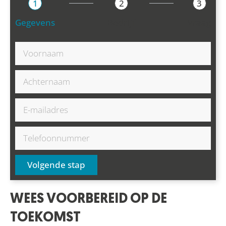
1
2
3
Gegevens
Bedrijf
Vraag
Volgende stap
WEES VOORBEREID OP DE
TOEKOMST