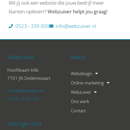
Wil jij ook een website die jouw bedrijf meer
klanten oplevert?
Webzuiver helpt jou graag!
0523 - 339 000
info@webzuiver.nl
Webzuiver
Menu
Hoofdvaart 64b
Webdesign
7701 JN Dedemsvaart
Online marketing
info@webzuiver.nl
Webzuiver
0523 – 339 000
Ons werk
Contact
doel•ge•richt