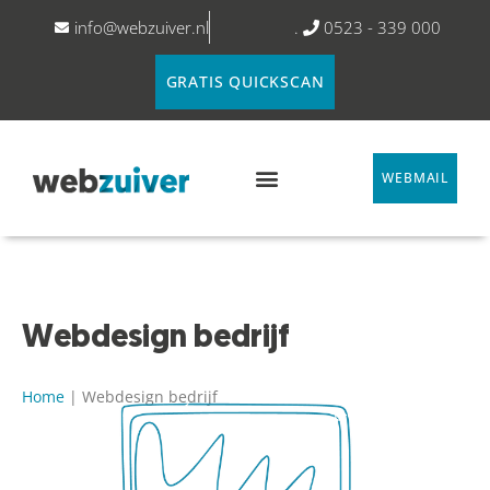
info@webzuiver.nl
.
0523 - 339 000
GRATIS QUICKSCAN
WEBMAIL
Webdesign bedrijf
Home
|
Webdesign bedrijf