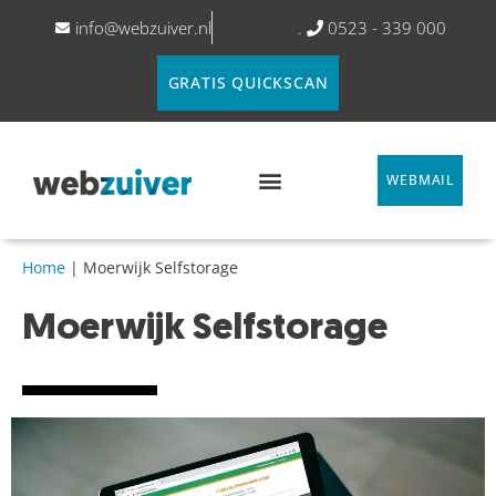
info@webzuiver.nl
.
0523 - 339 000
GRATIS QUICKSCAN
WEBMAIL
Home
|
Moerwijk Selfstorage
Moerwijk Selfstorage