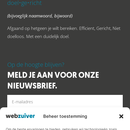
doel•ge•richt
(bijvoeglijk naamwoord, bijwoord)
Afgaand op hetgeen je wilt bereiken. Efficient, Gericht, Niet
doelloos. Met een duidelijk doel.
Op de hoogte blijven?
MELD JE AAN VOOR ONZE
NIEUWSBRIEF.
Beheer toestemming
MELD AAN
Om de beste ervaringen te bieden, gebruiken wij technologieën zoals