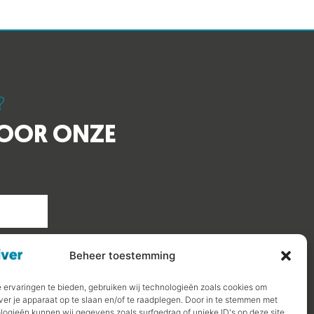
?
VOOR ONZE
Beheer toestemming
 ervaringen te bieden, gebruiken wij technologieën zoals cookies om
ver je apparaat op te slaan en/of te raadplegen. Door in te stemmen met
logieën kunnen wij gegevens zoals surfgedrag of unieke ID's op deze site