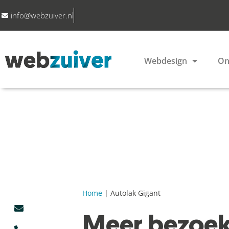
info@webzuiver.nl
Webdesign
On
Home
|
Autolak Gigant
Meer bezoek