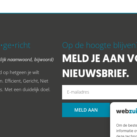
•ge•richt
Op de hoogte blijven
MELD JE AAN 
glijk naamwoord, bijwoord)
NIEUWSBRIEF.
 op hetgeen je wilt
. Efficient, Gericht, Niet
s. Met een duidelijk doel.
MELD AAN
Om de beste
informatie o
deze techno