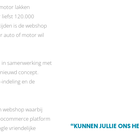
 motor lakken
 liefst 120.000
tijden is de webshop
ar auto of motor wil
m in samenwerking met
rnieuwd concept.
-indeling en de
en webshop waarbij
Woocommerce platform
“KUNNEN JULLIE ONS HE
le vriendelijke