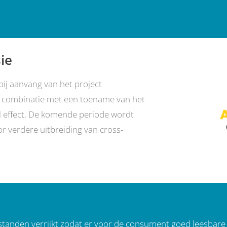
ie
ij aanvang van het project
n combinatie met een toename van het
iel effect. De komende periode wordt
r verdere uitbreiding van cross-
standen verrijkt zodat er voor de consument goed leesbare 