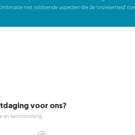
ombinatie met voldoende aspecten die de ‘onzekerheid’ ove
itdaging voor ons?
ie en kennismaking.