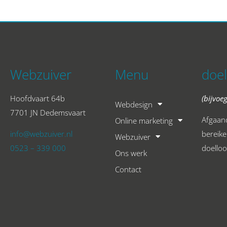
Webzuiver
Menu
doel
Hoofdvaart 64b
(bijvoe
Webdesign
7701 JN Dedemsvaart
Afgaand
Online marketing
info@webzuiver.nl
bereiken
Webzuiver
0523 – 339 000
doelloo
Ons werk
Contact