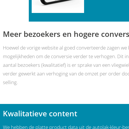
Meer bezoekers en hogere convers
Hoewel de vorige website al goed converteerde zagen we b
mogelijkheden om de conversie verder te verhogen. Dit i
aantal bezoekers (kwalitatief) is er sprake van een vliegw
verder gewerkt aan verhoging van de omzet per order doo
selling.
Kwalitatieve content
We hebben de platte product data uit de autolak-kleur-be