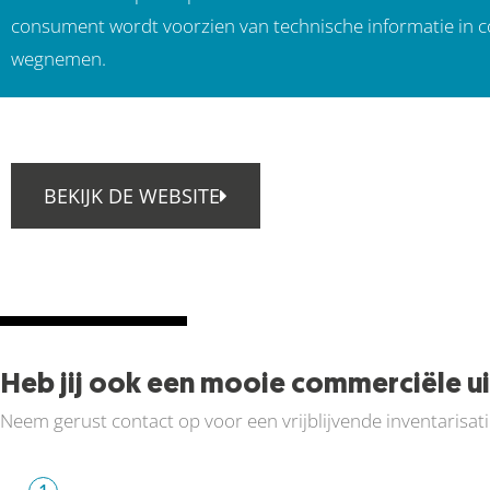
consument wordt voorzien van technische informatie in c
wegnemen.
BEKIJK DE WEBSITE
Heb jij ook een mooie commerciële u
Neem gerust contact op voor een vrijblijvende inventarisat