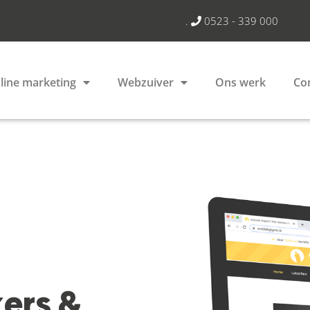
.
0523 - 339 000
line marketing
Webzuiver
Ons werk
Co
ers &